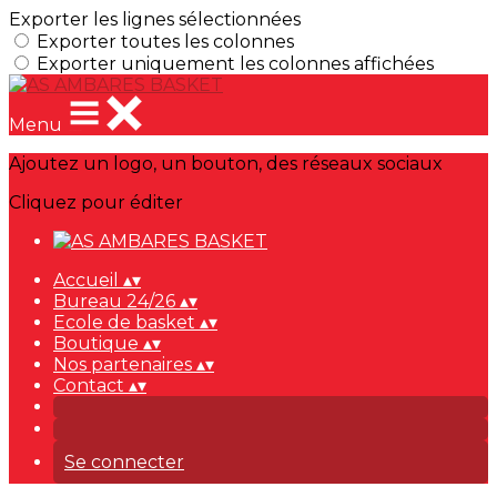
Exporter les lignes sélectionnées
Exporter toutes les colonnes
Exporter uniquement les colonnes affichées
Menu
Ajoutez un logo, un bouton, des réseaux sociaux
Cliquez pour éditer
Accueil
▴
▾
Bureau 24/26
▴
▾
Ecole de basket
▴
▾
Boutique
▴
▾
Nos partenaires
▴
▾
Contact
▴
▾
Se connecter