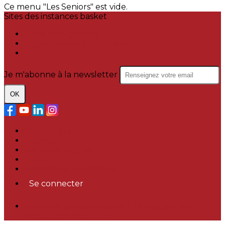
Ce menu "Les Seniors" est vide.
Sites des instances basket
Comité de gironde
Ligue Nouvelle Aquitaine
FFBB
Je m'abonne à la newsletter
OK
Plan du site
Licences
Mentions légales
CGUV
Paramétrer vos cookies
Se connecter
Propulsé par AssoConnect, le logiciel des
associations Sportives