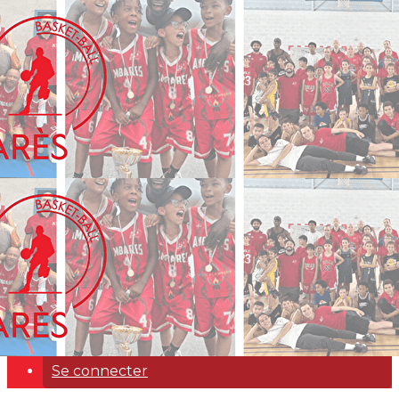
Exporter les lignes sélectionnées
Exporter toutes les colonnes
Exporter uniquement les colonnes affichées
Menu
Ajoutez un logo, un bouton, des réseaux sociaux
Cliquez pour éditer
Accueil
▴
▾
Bureau 24/26
▴
▾
Ecole de basket
▴
▾
Boutique
▴
▾
Nos partenaires
▴
▾
Contact
▴
▾
Se connecter