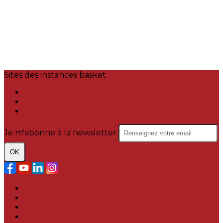
Sites des instances basket
Comité de gironde
Ligue Nouvelle Aquitaine
FFBB
Je m'abonne à la newsletter
OK
Plan du site
Licences
Mentions légales
CGUV